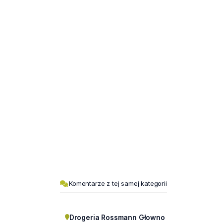
Komentarze z tej samej kategorii
Drogeria Rossmann Głowno