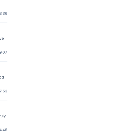
23:36
've
9:07
ood
7:53
ruly
4:48