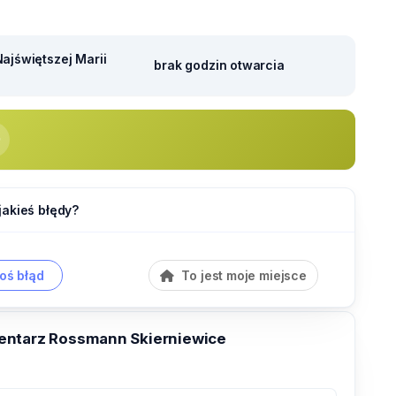
ajświętszej Marii
brak godzin otwarcia
jakieś błędy?
oś błąd
To jest moje miejsce
ntarz Rossmann Skierniewice