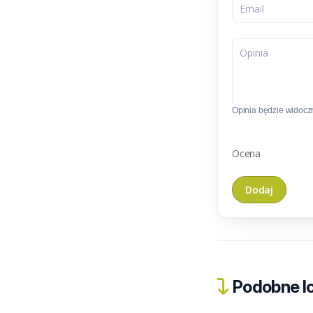
Opinia będzie widoczn
Ocena
Podobne lo