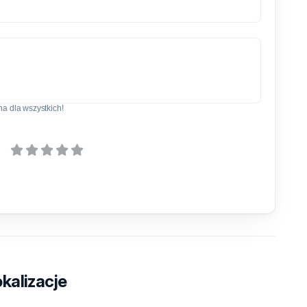
a dla wszystkich!
kalizacje