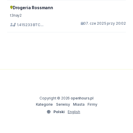
Drogeria Rossmann
t3nay2
07. cze 2025 przy 20:02
🔓 1.415233 BTC....
Copyright © 2026
openhours.pl
Kategorie
Serwisy
Miasta
Firmy
Polski
English