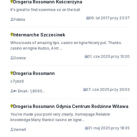
Drogeria Rossmann Kościerzyna
It's great to find soenmoe so on the ball
06. lut 2017 przy 23:37
Fidelia
Intermarche Szczecinek
Whoa loads of amazing tips. casino en ligne Nicely put. Thanks.
casino en ligne Kudos, A lot ...
01. cze 2025 przy 10:20
Donnie
Drogeria Rossmann
c7ybz9
07. cze 2025 przy 20:03
🔑 Email- 1,8050...
Drogeria Rossmann Gdynia Centrum Rodzinne Witawa
You've made your point very clearly.. homepage Reliable
knowledge Many thanks! casino en ligne...
31. maj 2025 przy 18:35
Vernell