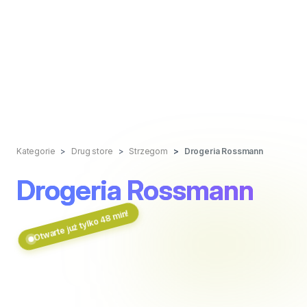
Kategorie
Drug store
Strzegom
Drogeria Rossmann
Drogeria Rossmann
Otwarte już tylko 48 min!