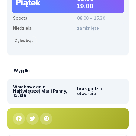
Piątek
19.00
Sobota
08.00 - 15.30
Niedziela
zamknięte
Zgłoś błąd
Wyjątki
Wniebowzięcie
brak godzin
Najświętszej Marii Panny,
otwarcia
15. sie