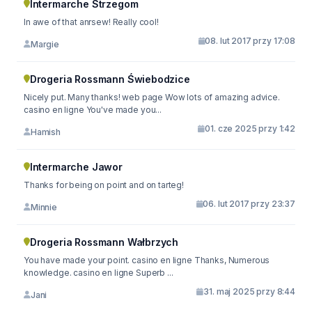
Intermarche Strzegom
In awe of that anrsew! Really cool!
08. lut 2017 przy 17:08
Margie
Drogeria Rossmann Świebodzice
Nicely put. Many thanks! web page Wow lots of amazing advice.
casino en ligne You've made you...
01. cze 2025 przy 1:42
Hamish
Intermarche Jawor
Thanks for being on point and on tarteg!
06. lut 2017 przy 23:37
Minnie
Drogeria Rossmann Wałbrzych
You have made your point. casino en ligne Thanks, Numerous
knowledge. casino en ligne Superb ...
31. maj 2025 przy 8:44
Jani