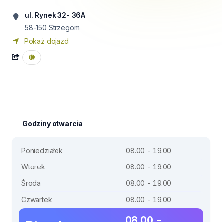
ul. Rynek 32- 36A
58-150
Strzegom
Pokaż dojazd
Godziny otwarcia
Poniedziałek
08.00 - 19.00
Wtorek
08.00 - 19.00
Środa
08.00 - 19.00
Czwartek
08.00 - 19.00
08.00 -