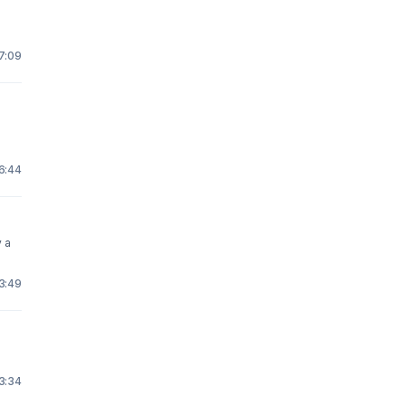
17:09
16:44
y a
3:49
23:34