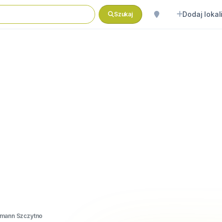
Dodaj lokal
Szukaj
smann Szczytno