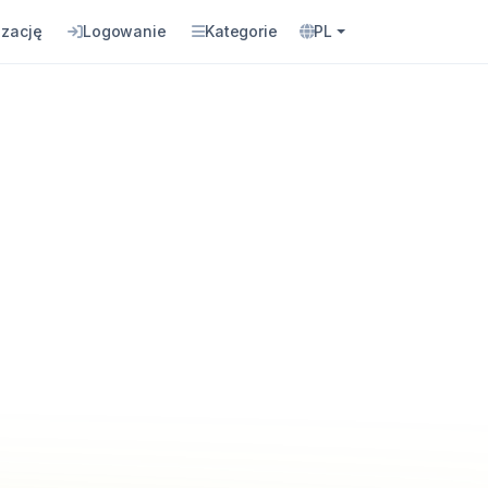
izację
Logowanie
Kategorie
PL