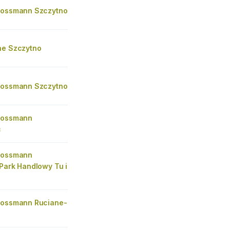
Rossmann Szczytno
he Szczytno
Rossmann Szczytno
Rossmann
c
Rossmann
Park Handlowy Tu i
Rossmann Ruciane-