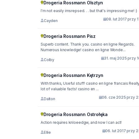
Drogeria Rossmann Olsztyn
I'm not easily imsrepsed. . . but that's impressing me! :)
08. lut 2017 przy 
Cayden
Drogeria Rossmann Pisz
Superb content. Thank you. casino en ligne Regards.
Numerous knowledge! casino en ligne Wonde...
31. maj 2025 przy 
Colby
Drogeria Rossmann Kętrzyn
With thanks, Useful stuff! casino en ligne francais Reall
lot of valuable facts! casino en ...
06. cze 2025 przy 2
Dalton
Drogeria Rossmann Ostrołęka
Action requires knloeedgw, and now I can act!
06. lut 2017 przy 
Ellie