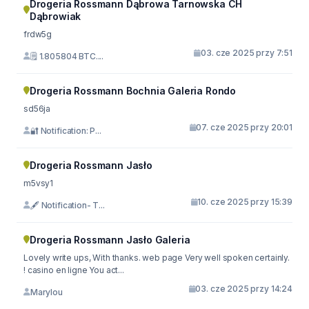
Drogeria Rossmann Dąbrowa Tarnowska CH
Dąbrowiak
frdw5g
03. cze 2025 przy 7:51
🗒 1.805804 BTC....
Drogeria Rossmann Bochnia Galeria Rondo
sd56ja
07. cze 2025 przy 20:01
🔐 Notification: P...
Drogeria Rossmann Jasło
m5vsy1
10. cze 2025 przy 15:39
🖋 Notification- T...
Drogeria Rossmann Jasło Galeria
Lovely write ups, With thanks. web page Very well spoken certainly.
! casino en ligne You act...
03. cze 2025 przy 14:24
Marylou