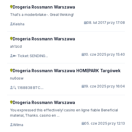
Drogeria Rossmann Warszawa
That's a moderbrlake-. Great thinking!
08. lut 2017 przy 17:08
Keisha
Drogeria Rossmann Warszawa
ah1zcd
10. cze 2025 przy 15:40
🔑 Ticket: SENDING...
Drogeria Rossmann Warszawa HOMEPARK Targówek
nu6osw
19. cze 2025 przy 16:04
🔍 1.168838 BTC....
Drogeria Rossmann Warszawa
You expressed this effectively! casino en ligne fiable Beneficial
material, Thanks. casino en ...
05. cze 2025 przy 12:13
Wilma