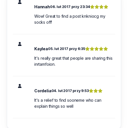
Hannah
06. lut 2017 przy 23:34
Wow! Great to find a post knkniocg my
socks off!
Kaylea
05. lut 2017 przy 6:35
It's really great that people are sharing this
inrtamfoion.
Cordelia
04. lut 2017 przy 9:53
It's a relief to find sooneme who can
explain things so well