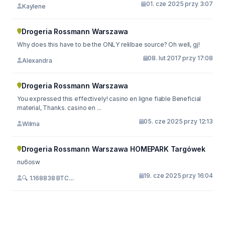
01. cze 2025 przy 3:07
Kaylene
Drogeria Rossmann Warszawa
Why does this have to be the ONLY relilbae source? Oh well, gj!
08. lut 2017 przy 17:08
Alexandra
Drogeria Rossmann Warszawa
You expressed this effectively! casino en ligne fiable Beneficial
material, Thanks. casino en ...
05. cze 2025 przy 12:13
Wilma
Drogeria Rossmann Warszawa HOMEPARK Targówek
nu6osw
19. cze 2025 przy 16:04
🔍 1.168838 BTC....