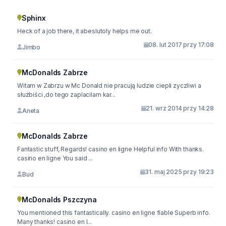
Sphinx
Heck of a job there, it abeslutoly helps me out.
08. lut 2017 przy 17:08
Jimbo
McDonalds Zabrze
Witam w Zabrzu w Mc Donald nie pracują ludzie ciepli zyczliwi a
służbiści ,do tego zaplacilam kar...
21. wrz 2014 przy 14:28
Aneta
McDonalds Zabrze
Fantastic stuff, Regards! casino en ligne Helpful info With thanks.
casino en ligne You said ...
31. maj 2025 przy 19:23
Bud
McDonalds Pszczyna
You mentioned this fantastically. casino en ligne fiable Superb info.
Many thanks! casino en l...