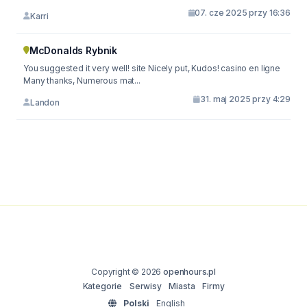
07. cze 2025 przy 16:36
Karri
McDonalds Rybnik
You suggested it very well! site Nicely put, Kudos! casino en ligne
Many thanks, Numerous mat...
31. maj 2025 przy 4:29
Landon
Copyright © 2026
openhours.pl
Kategorie
Serwisy
Miasta
Firmy
Polski
English