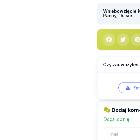
Wniebowzięcie N
Panny, 15. sie
Czy zauważyłeś 
Zgł
Dodaj kome
Dodaj opinię