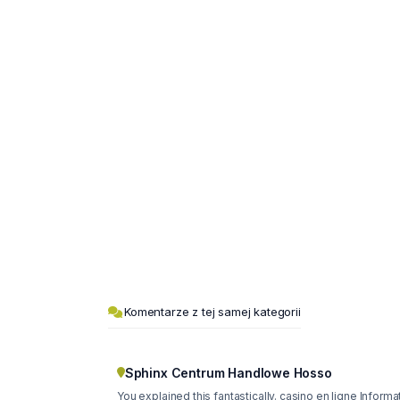
Komentarze z tej samej kategorii
Sphinx Centrum Handlowe Hosso
You explained this fantastically. casino en ligne Informa