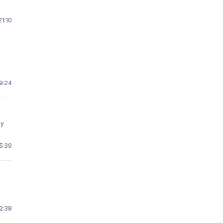
21:10
 9:24
ży
15:39
22:38