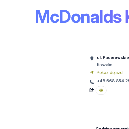
McDonalds K
ul. Paderewskie
Koszalin
Pokaż dojazd
+48 668 854 2
Godziny otwarci