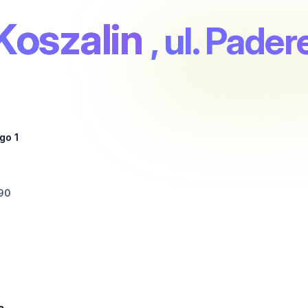
oszalin
, ul. Pade
go 1
90
a