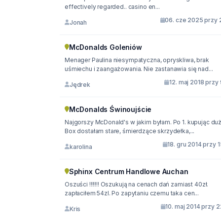
effectively regarded.. casino en...
06. cze 2025 przy 
Jonah
McDonalds Goleniów
Menager Paulina niesympatyczna, opryskliwa, brak
uśmiechu i zaangażowania. Nie zastanawia się nad...
12. maj 2018 przy
Jędrek
McDonalds Świnoujście
Najgorszy McDonald's w jakim byłam. Po 1. kupując du
Box dostałam stare, śmierdzące skrzydełka,...
18. gru 2014 przy 
karolina
Sphinx Centrum Handlowe Auchan
Oszuści !!!!!!! Oszukują na cenach dań zamiast 40zł.
zapłaciłem 54zl. Po zapytaniu czemu taka cen...
10. maj 2014 przy 
Kris