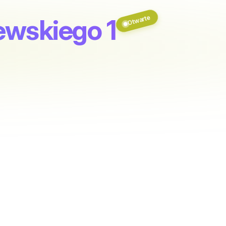
Otwarte
rewskiego 1