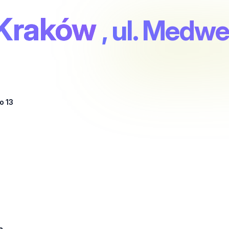
Kraków
, ul. Medw
o 13
a