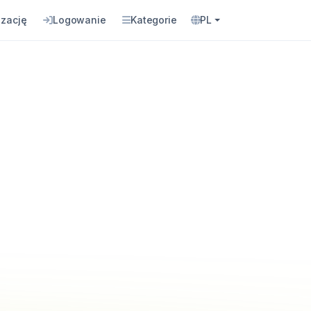
izację
Logowanie
Kategorie
PL