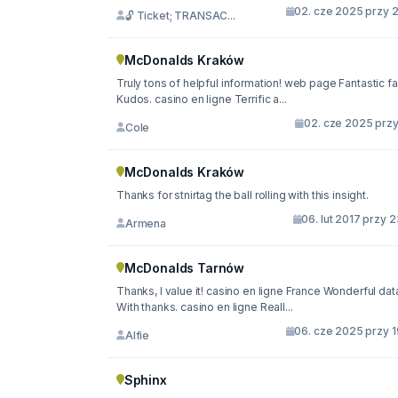
02. cze 2025 przy 2
🔓 Ticket; TRANSAC...
McDonalds Kraków
Truly tons of helpful information! web page Fantastic f
Kudos. casino en ligne Terrific a...
02. cze 2025 przy
Cole
McDonalds Kraków
Thanks for stnirtag the ball rolling with this insight.
06. lut 2017 przy 
Armena
McDonalds Tarnów
Thanks, I value it! casino en ligne France Wonderful dat
With thanks. casino en ligne Reall...
06. cze 2025 przy 1
Alfie
Sphinx