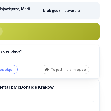
ajświętszej Marii
brak godzin otwarcia
jakieś błędy?
oś błąd
To jest moje miejsce
entarz McDonalds Kraków