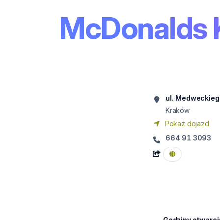
McDonalds 
ul. Medweckieg
Kraków
Pokaż dojazd
664 91 3093
Godziny otwarci