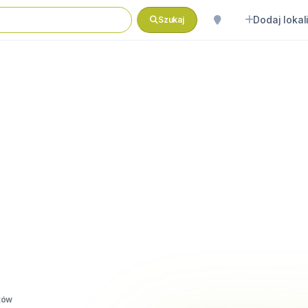
Dodaj lokal
Szukaj
ków