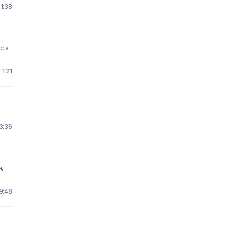
1:38
acts
 1:21
23:36
a,
9:48