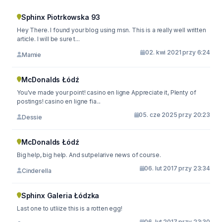
Sphinx Piotrkowska 93
Hey There. I found your blog using msn. This is a really well written
article. I will be sure t...
02. kwi 2021 przy 6:24
Mamie
McDonalds Łódź
You've made your point! casino en ligne Appreciate it, Plenty of
postings! casino en ligne fia...
05. cze 2025 przy 20:23
Dessie
McDonalds Łódź
Big help, big help. And sutpelarive news of course.
06. lut 2017 przy 23:34
Cinderella
Sphinx Galeria Łódzka
Last one to utliize this is a rotten egg!
06. lut 2017 przy 23:30