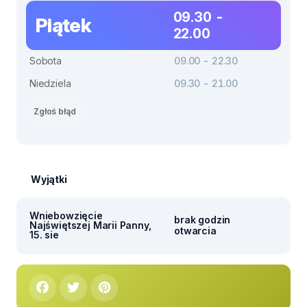
09.30 -
Piątek
22.00
Sobota
09.00 - 22.30
Niedziela
09.30 - 21.00
Zgłoś błąd
Wyjątki
Wniebowzięcie
brak godzin
Najświętszej Marii Panny,
otwarcia
15. sie