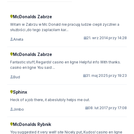
McDonalds Zabrze
Witam w Zabrzu w Mc Donald nie pracują ludzie ciepli zyczliwi a
służbiści ,do tego zaplacilam kar...
21. wrz 2014 przy 14:28
Aneta
McDonalds Zabrze
Fantastic stuff, Regards! casino en ligne Helpful info With thanks.
casino en ligne You said ...
31. maj 2025 przy 19:23
Bud
Sphinx
Heck of a job there, it abeslutoly helps me out.
08. lut 2017 przy 17:08
Jimbo
McDonalds Rybnik
You suggested it very well! site Nicely put, Kudos! casino en ligne