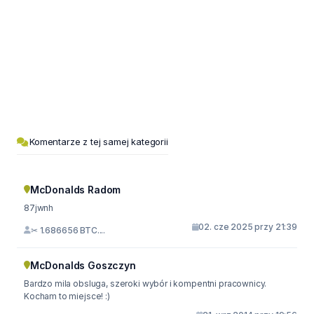
Komentarze z tej samej kategorii
McDonalds Radom
87jwnh
02. cze 2025 przy 21:39
✂ 1.686656 BTC....
McDonalds Goszczyn
Bardzo mila obsluga, szeroki wybór i kompentni pracownicy.
Kocham to miejsce! :)