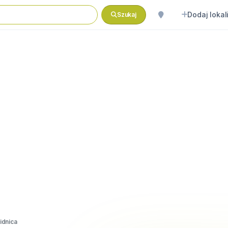
Dodaj lokal
Szukaj
idnica