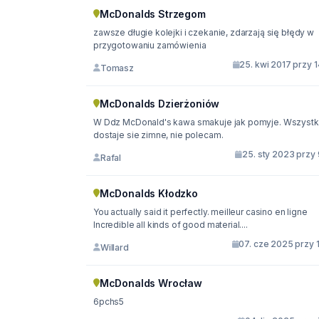
McDonalds Strzegom
zawsze długie kolejki i czekanie, zdarzają się błędy w
przygotowaniu zamówienia
25. kwi 2017 przy 
Tomasz
McDonalds Dzierżoniów
W Ddz McDonald's kawa smakuje jak pomyje. Wszyst
dostaje sie zimne, nie polecam.
25. sty 2023 przy
Rafal
McDonalds Kłodzko
You actually said it perfectly. meilleur casino en ligne
Incredible all kinds of good material....
07. cze 2025 przy 
Willard
McDonalds Wrocław
6pchs5