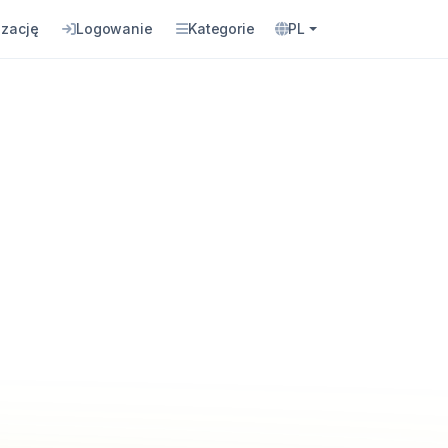
izację
Logowanie
Kategorie
PL