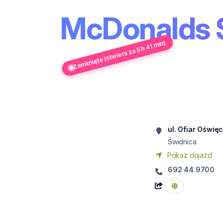
McDonalds 
Zamknięte (otwiera za 5 h 41 min)
ul. Ofiar Oświę
Świdnica
Pokaż dojazd
692 44 9700