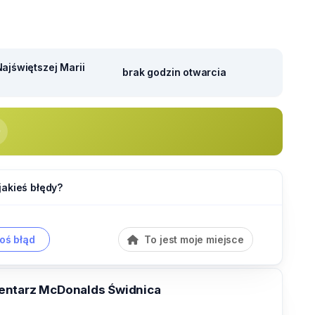
ajświętszej Marii
brak godzin otwarcia
jakieś błędy?
oś błąd
To jest moje miejsce
entarz McDonalds Świdnica