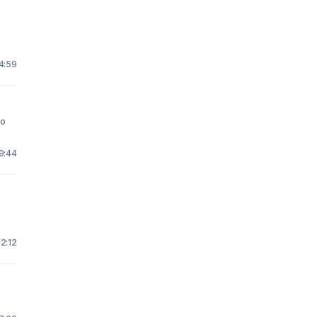
14:59
ko
 9:44
12:12