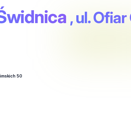
Świdnica
, ul. Ofi
cimskich 50