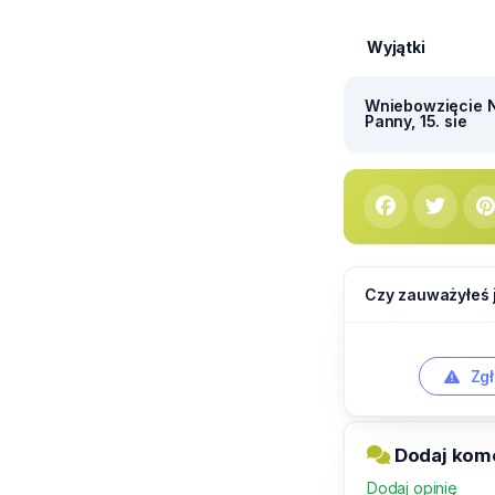
Wyjątki
Wniebowzięcie N
Panny, 15. sie
Czy zauważyłeś 
Zgł
Dodaj kom
Dodaj opinię