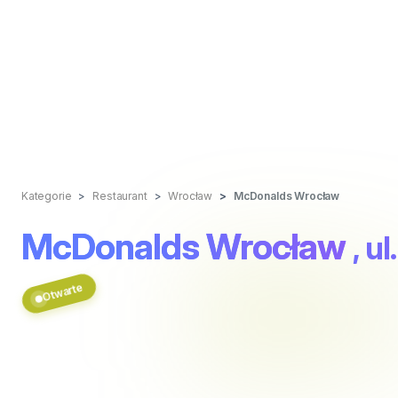
Kategorie
Restaurant
Wrocław
McDonalds Wrocław
McDonalds Wrocław
, u
Otwarte