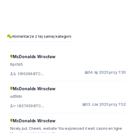
Komentarze z tej samej kategorii
McDonalds Wrocław
6pchs5
04. lip 2025 przy 7:30
📃 1.195296 BTC....
McDonalds Wrocław
ud5tdn
03. cze 2025 przy 7:52
✏ 1.827459 BTC....
McDonalds Wrocław
Nicely put. Cheers. website You expressed it well. casino en ligne