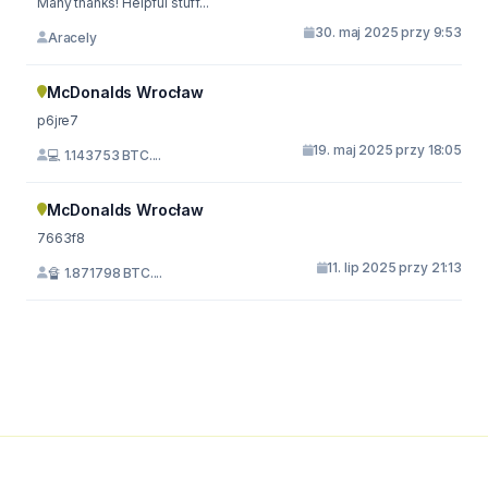
Many thanks! Helpful stuff...
30. maj 2025 przy 9:53
Aracely
McDonalds Wrocław
p6jre7
19. maj 2025 przy 18:05
💻 1.143753 BTC....
McDonalds Wrocław
7663f8
11. lip 2025 przy 21:13
🔏 1.871798 BTC....