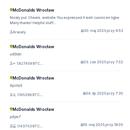
McDonalds Wrocław
Nicely put. Cheers. website You expressed it well. casino en ligne
Many thanks! Helpful stuff...
30. maj 2025 przy 9:53
Aracely
McDonalds Wrocław
ud5tdn
03. cze 2025 przy 7:52
✏ 1.827459 BTC....
McDonalds Wrocław
6pchs5
04. lip 2025 przy 7:30
📃 1.195296 BTC....
McDonalds Wrocław
p6jre7
19. maj 2025 przy 18:05
💻 1.143753 BTC....