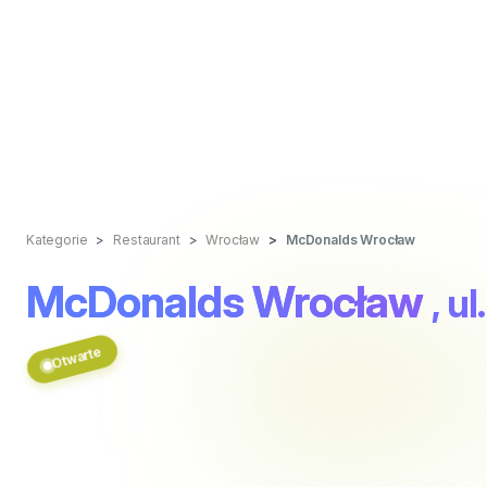
Kategorie
Restaurant
Wrocław
McDonalds Wrocław
McDonalds Wrocław
, u
Otwarte