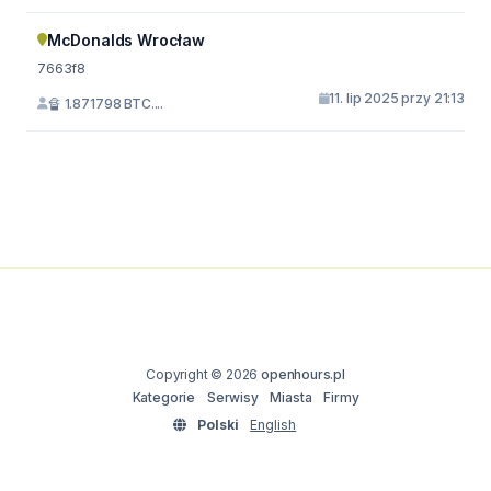
McDonalds Wrocław
7663f8
11. lip 2025 przy 21:13
🔏 1.871798 BTC....
Copyright © 2026
openhours.pl
Kategorie
Serwisy
Miasta
Firmy
Polski
English