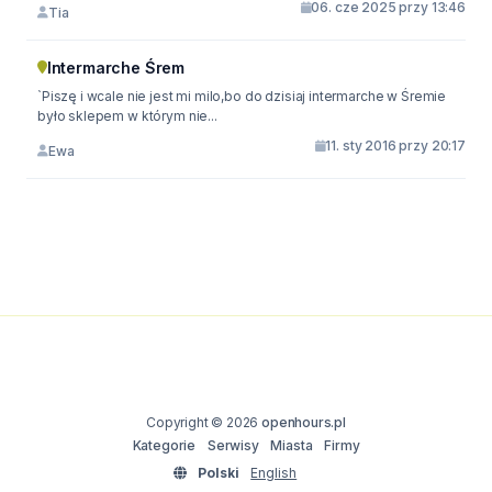
06. cze 2025 przy 13:46
Tia
Intermarche Śrem
`Piszę i wcale nie jest mi milo,bo do dzisiaj intermarche w Śremie
było sklepem w którym nie...
11. sty 2016 przy 20:17
Ewa
Copyright © 2026
openhours.pl
Kategorie
Serwisy
Miasta
Firmy
Polski
English