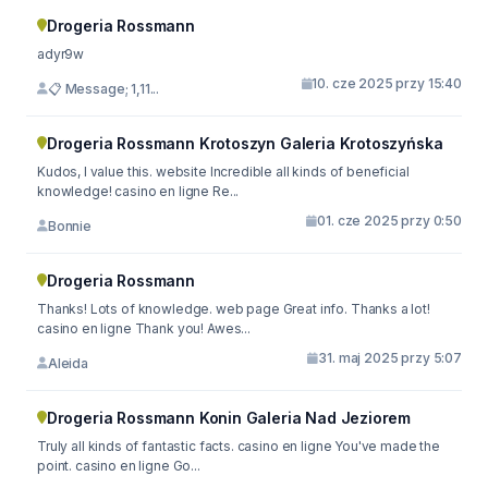
Drogeria Rossmann
adyr9w
10. cze 2025 przy 15:40
📋 Message; 1,11...
Drogeria Rossmann Krotoszyn Galeria Krotoszyńska
Kudos, I value this. website Incredible all kinds of beneficial
knowledge! casino en ligne Re...
01. cze 2025 przy 0:50
Bonnie
Drogeria Rossmann
Thanks! Lots of knowledge. web page Great info. Thanks a lot!
casino en ligne Thank you! Awes...
31. maj 2025 przy 5:07
Aleida
Drogeria Rossmann Konin Galeria Nad Jeziorem
Truly all kinds of fantastic facts. casino en ligne You've made the
point. casino en ligne Go...