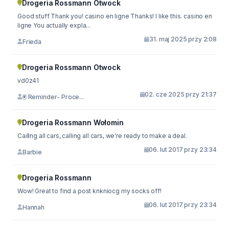
Drogeria Rossmann Otwock
Good stuff Thank you! casino en ligne Thanks! I like this. casino en
ligne You actually expla...
31. maj 2025 przy 2:08
Frieda
Drogeria Rossmann Otwock
vd0z41
02. cze 2025 przy 21:37
🖲 Reminder- Proce...
Drogeria Rossmann Wołomin
Caillng all cars, calling all cars, we're ready to make a deal.
06. lut 2017 przy 23:34
Barbie
Drogeria Rossmann
Wow! Great to find a post knkniocg my socks off!
06. lut 2017 przy 23:34
Hannah