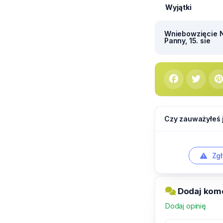
Wyjątki
Wniebowzięcie N
Panny, 15. sie
Czy zauważyłeś 
Zgł
Dodaj kom
Dodaj opinię