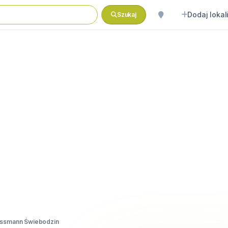
Dodaj lokal
Szukaj
ossmann Świebodzin