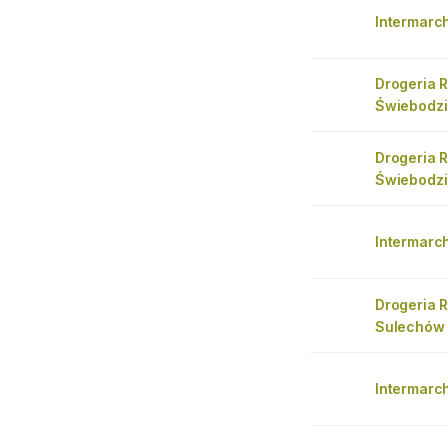
Intermarc
Drogeria 
Świebodzi
Drogeria 
Świebodz
Intermarc
Drogeria 
Sulechów
Intermarc