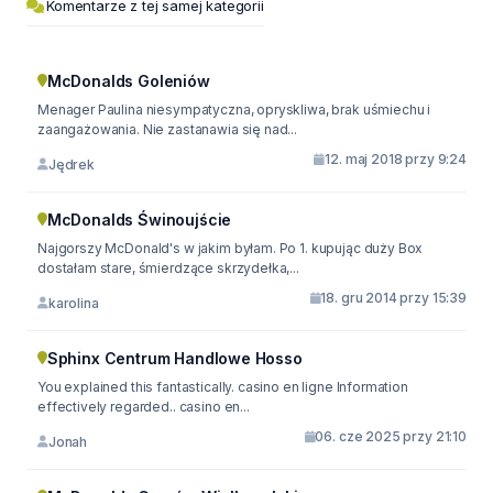
Komentarze z tej samej kategorii
McDonalds Goleniów
Menager Paulina niesympatyczna, opryskliwa, brak uśmiechu i
zaangażowania. Nie zastanawia się nad...
12. maj 2018 przy 9:24
Jędrek
McDonalds Świnoujście
Najgorszy McDonald's w jakim byłam. Po 1. kupując duży Box
dostałam stare, śmierdzące skrzydełka,...
18. gru 2014 przy 15:39
karolina
Sphinx Centrum Handlowe Hosso
You explained this fantastically. casino en ligne Information
effectively regarded.. casino en...
06. cze 2025 przy 21:10
Jonah