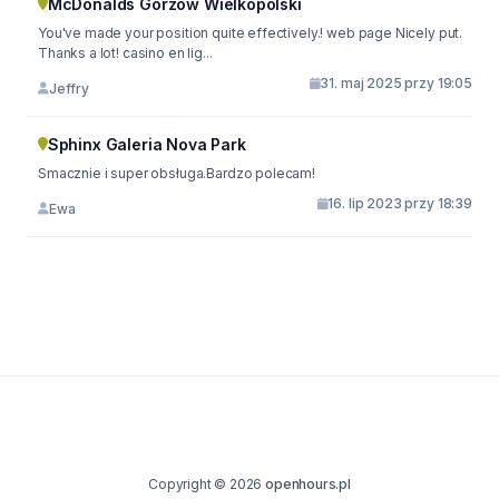
McDonalds Gorzów Wielkopolski
You've made your position quite effectively.! web page Nicely put.
Thanks a lot! casino en lig...
31. maj 2025 przy 19:05
Jeffry
Sphinx Galeria Nova Park
Smacznie i super obsługa.Bardzo polecam!
16. lip 2023 przy 18:39
Ewa
Copyright © 2026
openhours.pl