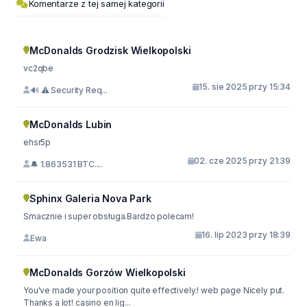
Komentarze z tej samej kategorii
McDonalds Grodzisk Wielkopolski
vc2qbe
15. sie 2025 przy 15:34
🔊 ⚠️ Security Req...
McDonalds Lubin
ehsr5p
02. cze 2025 przy 21:39
🔔 1.863531 BTC....
Sphinx Galeria Nova Park
Smacznie i super obsługa.Bardzo polecam!
16. lip 2023 przy 18:39
Ewa
McDonalds Gorzów Wielkopolski
You've made your position quite effectively.! web page Nicely put.
Thanks a lot! casino en lig...