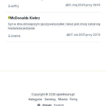
31. maj 2025 przy 19:05
Jeffry
McDonalds Kiekrz
Syn w dniu dzisiejszym spożywał posiłek i teraz jest chory zatruł się
nieświeże jedzenie
07. sie 2021 przy 22:13
Joanna
Copyright © 2026
openhours.pl
Kategorie
Serwisy
Miasta
Firmy
Polski
English